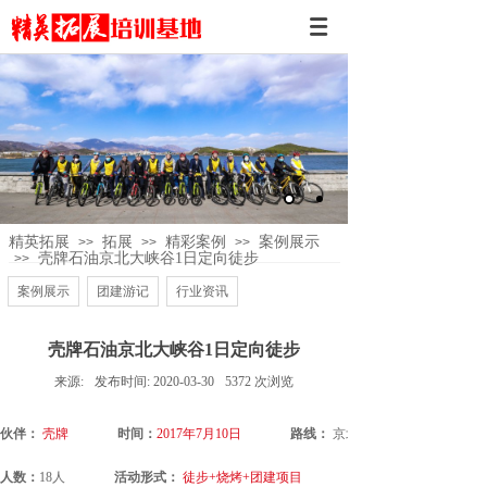
精英拓展
拓展
精彩案例
案例展示
>>
>>
>>
壳牌石油京北大峡谷1日定向徒步
>>
案例展示
团建游记
行业资讯
壳牌石油京北大峡谷1日定向徒步
来源:
发布时间:
2020-03-30
5372
次浏览
伙伴：
壳牌
时间：
2017年7月10日
路线：
京北大峡谷
人数：
18人
活动形式：
徒步+烧烤+团建项目