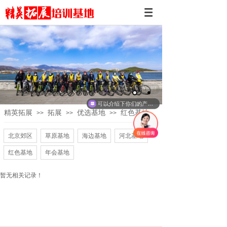
现在有优惠活动吗
可以介绍下你们的产品么
精英拓展
拓展
优选基地
红色基地
>>
>>
>>
北京郊区
草原基地
海边基地
河北基地
红色基地
年会基地
暂无相关记录！