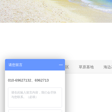
请您留言
团建基地：
北京郊区
草原基地
海边
010-69627132、6962713
暂无相关记录！