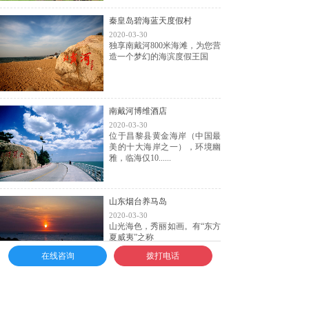
秦皇岛碧海蓝天度假村
2020-03-30
独享南戴河800米海滩，为您营
造一个梦幻的海滨度假王国
南戴河博维酒店
2020-03-30
位于昌黎县黄金海岸（中国最
美的十大海岸之一），环境幽
雅，临海仅10......
山东烟台养马岛
2020-03-30
山光海色，秀丽如画。有“东方
夏威夷”之称
在线咨询
拨打电话
北戴河碧螺塔海滨基地
2020-03-30