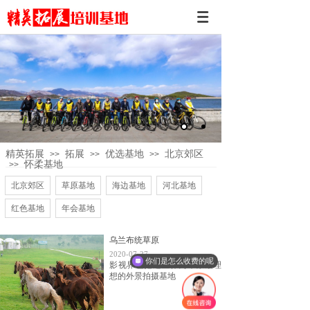
精英拓展
拓展
优选基地
北京郊区
>>
>>
>>
怀柔基地
>>
北京郊区
草原基地
海边基地
河北基地
红色基地
年会基地
乌兰布统草原
2020-07-27
你们是怎么收费的呢
影视界也把这里作为草原最理
想的外景拍摄基地