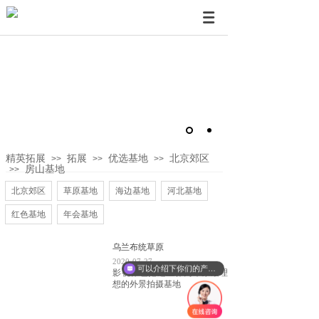
精英拓展
拓展
优选基地
北京郊区
>>
>>
>>
房山基地
>>
北京郊区
草原基地
海边基地
河北基地
红色基地
年会基地
乌兰布统草原
2020-07-27
可以介绍下你们的产品么
影视界也把这里作为草原最理
想的外景拍摄基地