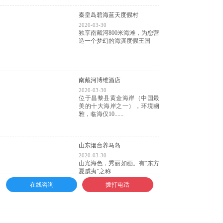
秦皇岛碧海蓝天度假村
2020-03-30
独享南戴河800米海滩，为您营
造一个梦幻的海滨度假王国
南戴河博维酒店
2020-03-30
位于昌黎县黄金海岸（中国最
美的十大海岸之一），环境幽
雅，临海仅10......
山东烟台养马岛
2020-03-30
山光海色，秀丽如画。有“东方
夏威夷”之称
在线咨询
拨打电话
北戴河碧螺塔海滨基地
2020-03-30