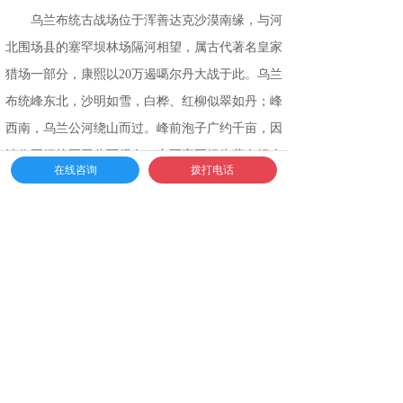
乌兰布统古战场位于浑善达克沙漠南缘，与河
北围场县的塞罕坝林场隔河相望，属古代著名皇家
猎场一部分，康熙以20万遏噶尔丹大战于此。乌兰
布统峰东北，沙明如雪，白桦、红柳似翠如丹；峰
西南，乌兰公河绕山而过。峰前泡子广约千亩，因
清佟国纲战死于此而得名。东至塞罕坝为著名坝上
在线咨询
拨打电话
草原。此处的景点有：乌兰布统峰、白桦林、红柳
林、乌兰公河、坝上草原、十二连营、点将台、古
战场、泡子、十二座连营、佟国纲墓等。附近建有
乌兰布统草原度假村和泡子度假村。