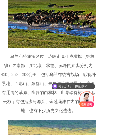
乌兰布统旅游区位于赤峰市克什克腾旗（经棚
镇）西南部，距北京、承德、赤峰的距离分别为
450、260、300公里，包括乌兰布统古战场、影视外
景地、五彩山、象群山、夹皮沟等旅游景区。这里
可以介绍下你们的产品么
有辽阔的草原、幽静的白桦林、世界珍稀树种沙地
云杉；有包括滦河源头、金莲花滩在内的6万亩湿
地；也有不少历史文化遗迹。