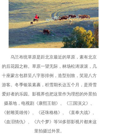
乌兰布统草原是距北京最近的草原，素有北京
的后花园之称。草原一望无际，林场松涛滚滚，几
十座蒙古包群呈八字形排例，造型别致，笑迎八方
游客。冬季银装素裹，积雪期长达五个月，是滑雪
爱好者的乐园。影视界也把这里作为理想的外景拍
摄基地，电视剧《康熙王朝》、《三国演义》、
《射雕英雄传》、《还珠格格》、《直奉大战》、
《血泪情仇》、《六个梦》等50多部影视片都来这
里拍摄过外景。