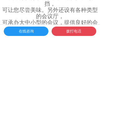
挡，
可让您尽尝美味。另外还设有各种类型
的会议厅，
可承办大中小型的会议，提供良好的会
议环境和优质服务
。
在线咨询
拨打电话
【
线路咨询
·
方案策划
·
成本预
估
·
高端定制
】