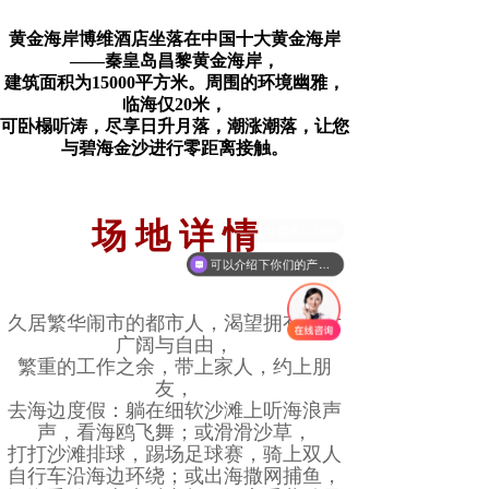
黄金海岸博维酒店坐落在中国十大黄金海岸
——秦皇岛昌黎黄金海岸，
建筑面积为15000平方米。周围的环境幽雅，
临海仅20米，
可卧榻听涛，尽享日升月落，潮涨潮落，让您
与碧海金沙进行零距离接触。
场 地 详 情
可以介绍下你们的产品么
久居繁华闹市的都市人，渴望拥有一片
广阔与自由，
繁重的工作之余，带上家人，约上朋
友，
去海边度假：躺在细软沙滩上听海浪声
声，看海鸥飞舞；或滑滑沙草，
打打沙滩排球，踢场足球赛，骑上双人
自行车沿海边环绕；或出海撒网捕鱼，