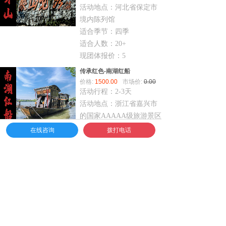
活动地点：河北省保定市
境内陈列馆
适合季节：四季
适合人数：20+
现团体报价：5
传承红色-南湖红船
价格:
1500.00
市场价:
0.00
活动行程：2-3天
活动地点：浙江省嘉兴市
的国家AAAAA级旅游景区
适合季节：四季
在线咨询
拨打电话
适合人数：
传承红色-红色教育主题运动会
价格:
288.00
市场价:
0.00
活动行程：1天
活动地点：北京（不限）
适合季节：5-9月
适合人数：20+
现团体报价：288起