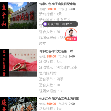
传承红色-鱼子山抗日纪念馆
价格:
388.00
市场价:
0.00
活动行程：1天
活动地点：北京平谷
可以介绍下你们的产品么
适合季节：四季
适合人数：20+
现团体报价：388起/人
精英
传承红色-平北红色第一村
价格:
388.00
市场价:
0.00
活动行程：1天
活动地点：河北省保定市
境内陈列馆
适合季节：四季
适合人数：20+
现团体报价：3
传承红色-狼牙山五勇士陈列馆
价格:
599.00
市场价:
0.00
活动行程：1天