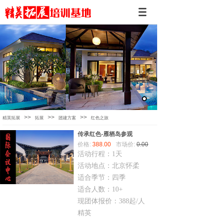
>>
>>
>>
精英拓展
拓展
团建方案
红色之旅
传承红色-雁栖岛参观
价格:
388.00
市场价:
0.00
活动行程：1天
活动地点：北京怀柔
适合季节：四季
适合人数：10+
现团体报价：388起/人
精英