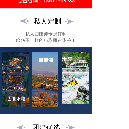
点击咨询：18511338288
私人定制
私人团建师专属订制
给您不一样的精彩团建体验！
团建优选