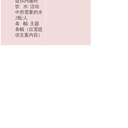
提供内服药
饮 水: 活动
中所需要的水
2瓶/人
条 幅: 主题
条幅（仅需提
供文案内容）