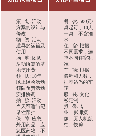
策 划: 活动
餐 饮: 500元/
方案的设计与
桌起订，10人
修改
一桌，不含酒
物 资: 活动
水
道具的运输及
住 宿: 根据
使用
不同需求，选
场 地: 团队
择不同住宿标
活动所需的基
准
地使用费
车 辆: 根据
领 队: 10年
路程和人数，
以上经验活动
推荐适当的车
领队负责活动
辆
安排协调
服 装: 文化
拍 照: 活动
衫定制
当天可适当纪
摄 像: 专
录性跟拍
业、影师摄
保 障: 应急
像、无人机航
外用药品，应
拍、快剪
急医药箱，不