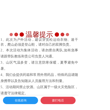
温馨提示
1、此次为户外活动，建议穿宽松运动衣物、速干
衣，爬山必须是登山鞋，请对自己的双脚负责。
2、本次活动为集体活动，请勿擅自离队;如有急事
请跟带队教练和贵公司负责人沟通。
3、山区气温多变，请注意防寒保暖，夏季避免中
暑。
4、我们会提供药箱和常用外用药品，特殊药品请随
身携带以及告知随从人员服用方法和剂量。
5、活动期间禁止饮酒。山区属于一级火灾危险区，
请遵守法律规定。
6、孕妇、心脏病、高血压以及术后恢复期等多种情
在线咨询
拨打电话
况，禁止参加活动项目执行，如有特殊情况，请活