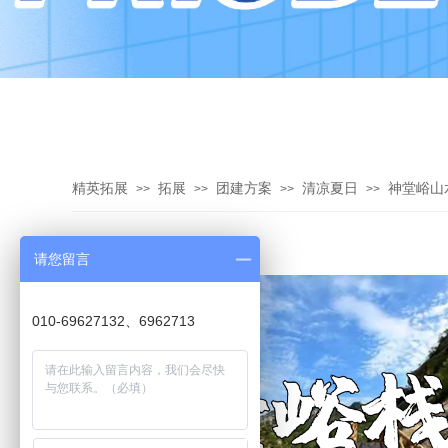
精英拓展
拓展
团建方案
清凉夏日
神堂峪山
>>
>>
>>
>>
请您留言
010-69627132、6962713