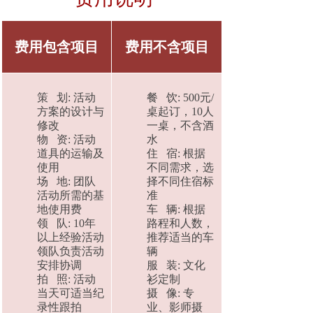
费用包含项目
费用不含项目
策 划: 活动
餐 饮: 500元/
方案的设计与
桌起订，10人
修改
一桌，不含酒
物 资: 活动
水
道具的运输及
住 宿: 根据
使用
不同需求，选
场 地: 团队
择不同住宿标
活动所需的基
准
地使用费
车 辆: 根据
领 队: 10年
路程和人数，
以上经验活动
推荐适当的车
领队负责活动
辆
安排协调
服 装: 文化
拍 照: 活动
衫定制
当天可适当纪
摄 像: 专
录性跟拍
业、影师摄