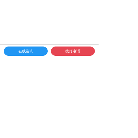
在线咨询
拨打电话
温馨提示
1、此次为户外活动，建议穿宽松运动衣物、速干
衣，爬山必须是登山鞋，请对自己的双脚负责。
2、本次活动为集体活动，请勿擅自离队;如有急事
请跟带队教练和贵公司负责人沟通。
3、山区气温多变，请注意防寒保暖，夏季避免中
暑。
4、我们会提供药箱和常用外用药品，特殊药品请随
身携带以及告知随从人员服用方法和剂量。
5、活动期间禁止饮酒。山区属于一级火灾危险区，