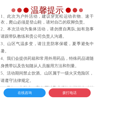
温馨提示
1、此次为户外活动，建议穿宽松运动衣物、速干
衣，爬山必须是登山鞋，请对自己的双脚负责。
2、本次活动为集体活动，请勿擅自离队;如有急事
请跟带队教练和贵公司负责人沟通。
3、山区气温多变，请注意防寒保暖，夏季避免中
暑。
4、我们会提供药箱和常用外用药品，特殊药品请随
身携带以及告知随从人员服用方法和剂量。
5、活动期间禁止饮酒。山区属于一级火灾危险区，
请遵守法律规定。
6、孕妇、心脏病、高血压以及术后恢复期等多种情
在线咨询
拨打电话
况，禁止参加活动项目执行，如有特殊情况，请活
动前告知带团教练或领队。
7、山区树木花草较多，请注意蚊虫叮咬，或携带防
叮咬花露水等。
8、我们将对活动人员上保险，请活动前2天提供姓