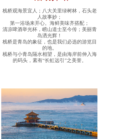
栈桥观海景宜人；八大关里绿树林，石头老
人故事妙；
第一浴场来开心。海鲜美味齐搭配；
清凉啤酒举光杯，崂山道士至今传；美丽青
岛洒光辉！
栈桥是青岛的象征，也是我们必选的游览目
的地。
栈桥与小青岛隔水相望，是由海岸前伸入海
的码头，素有“长虹远引”之美誉。