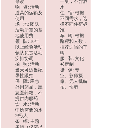
修改
一桌，不含酒
物 资: 活动
水
道具的运输及
住 宿: 根据
使用
不同需求，选
场 地: 团队
择不同住宿标
活动所需的基
准
地使用费
车 辆: 根据
领 队: 10年
路程和人数，
以上经验活动
推荐适当的车
领队负责活动
辆
安排协调
服 装: 文化
拍 照: 活动
衫定制
当天可适当纪
摄 像: 专
录性跟拍
业、影师摄
保 障: 应急
像、无人机航
外用药品，应
拍、快剪
急医药箱，不
提供内服药
饮 水: 活动
中所需要的水
2瓶/人
条 幅: 主题
条幅（仅需提