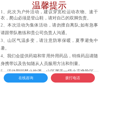
温馨提示
1、此次为户外活动，建议穿宽松运动衣物、速干
衣，爬山必须是登山鞋，请对自己的双脚负责。
2、本次活动为集体活动，请勿擅自离队;如有急事
请跟带队教练和贵公司负责人沟通。
3、山区气温多变，请注意防寒保暖，夏季避免中
暑。
4、我们会提供药箱和常用外用药品，特殊药品请随
身携带以及告知随从人员服用方法和剂量。
5、活动期间禁止饮酒。山区属于一级火灾危险区，
在线咨询
拨打电话
请遵守法律规定。
6、孕妇、心脏病、高血压以及术后恢复期等多种情
况，禁止参加活动项目执行，如有特殊情况，请活
动前告知带团教练或领队。
7、山区树木花草较多，请注意蚊虫叮咬，或携带防
叮咬花露水等。
8、我们将对活动人员上保险，请活动前2天提供姓
名、性别、生日、身份证号码(附有相应模板)，无