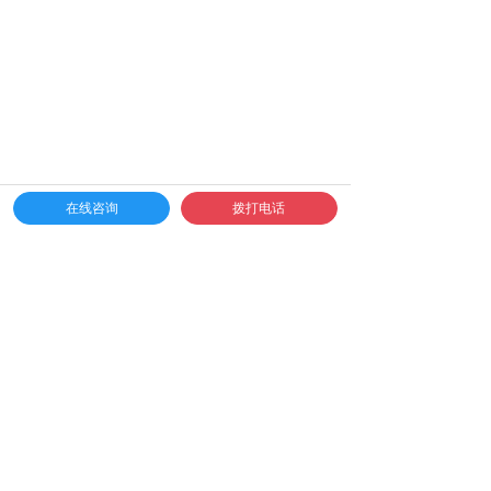
在线咨询
拨打电话
温馨提示
1、此次为户外活动，建议穿宽松运动衣物、速干
衣，爬山必须是登山鞋，请对自己的双脚负责。
2、本次活动为集体活动，请勿擅自离队;如有急事
请跟带队教练和贵公司负责人沟通。
3、山区气温多变，请注意防寒保暖，夏季避免中
暑。
4、我们会提供药箱和常用外用药品，特殊药品请随
身携带以及告知随从人员服用方法和剂量。
5、活动期间禁止饮酒。山区属于一级火灾危险区，