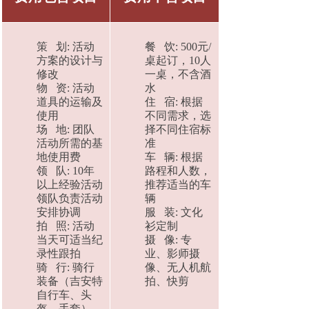
策 划: 活动
餐 饮: 500元/
方案的设计与
桌起订，10人
修改
一桌，不含酒
物 资: 活动
水
道具的运输及
住 宿: 根据
使用
不同需求，选
场 地: 团队
择不同住宿标
活动所需的基
准
地使用费
车 辆: 根据
领 队: 10年
路程和人数，
以上经验活动
推荐适当的车
领队负责活动
辆
安排协调
服 装: 文化
拍 照: 活动
衫定制
当天可适当纪
摄 像: 专
录性跟拍
业、影师摄
骑 行: 骑行
像、无人机航
装备（吉安特
拍、快剪
自行车、头
盔、手套）