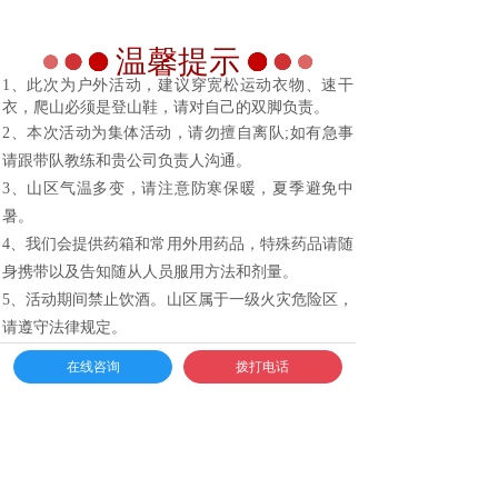
温馨提示
1、此次为户外活动，建议穿宽松运动衣物、速干
衣，爬山必须是登山鞋，请对自己的双脚负责。
2、本次活动为集体活动，请勿擅自离队;如有急事
请跟带队教练和贵公司负责人沟通。
3、山区气温多变，请注意防寒保暖，夏季避免中
暑。
4、我们会提供药箱和常用外用药品，特殊药品请随
身携带以及告知随从人员服用方法和剂量。
5、活动期间禁止饮酒。山区属于一级火灾危险区，
请遵守法律规定。
6、孕妇、心脏病、高血压以及术后恢复期等多种情
在线咨询
拨打电话
况，禁止参加活动项目执行，如有特殊情况，请活
动前告知带团教练或领队。
7、山区树木花草较多，请注意蚊虫叮咬，或携带防
叮咬花露水等。
8、我们将对活动人员上保险，请活动前2天提供姓