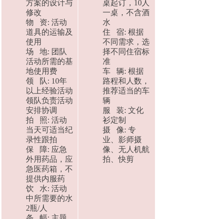
方案的设计与
桌起订，10人
修改
一桌，不含酒
物 资: 活动
水
道具的运输及
住 宿: 根据
使用
不同需求，选
场 地: 团队
择不同住宿标
活动所需的基
准
地使用费
车 辆: 根据
领 队: 10年
路程和人数，
以上经验活动
推荐适当的车
领队负责活动
辆
安排协调
服 装: 文化
拍 照: 活动
衫定制
当天可适当纪
摄 像: 专
录性跟拍
业、影师摄
保 障: 应急
像、无人机航
外用药品，应
拍、快剪
急医药箱，不
提供内服药
饮 水: 活动
中所需要的水
2瓶/人
条 幅: 主题