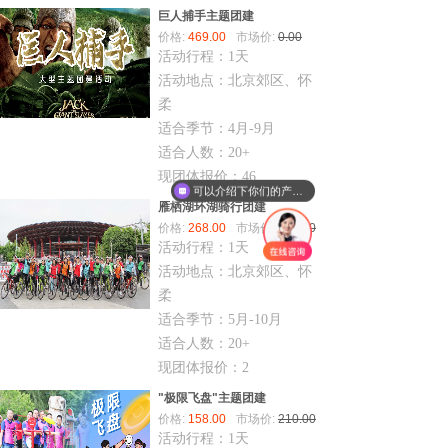
巨人捕手主题团建
价格:
469.00
市场价:
0.00
活动行程：1天
活动地点：北京郊区、怀
柔
适合季节：4月-9月
适合人数：20+
现团体报价：46
可以介绍下你们的产品么
雁栖湖环湖骑行团建
价格:
268.00
市场价:
398.00
活动行程：1天
活动地点：北京郊区、怀
柔
适合季节：5月-10月
适合人数：20+
现团体报价：2
"极限飞盘"主题团建
价格:
158.00
市场价:
210.00
活动行程：1天