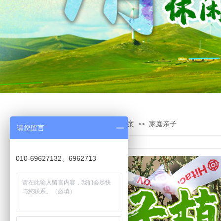
精英拓展
拓展
团建方案
家庭亲子
>>
>>
>>
请您留言
010-69627132、6962713