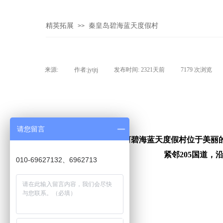
精英拓展
秦皇岛碧海蓝天度假村
>>
来源:
|
作者:
jytjtj
|
发布时间:
2321天前
|
7179
次浏览
|
请您留言
南戴河碧海蓝天度假村位于美丽
紧邻205国道
010-69627132、6962713