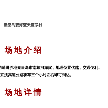
秦皇岛碧海蓝天度假村
场 地 介 绍
的避暑胜地秦皇岛市南戴河海滨，地理位置优越，交通便利。
，沿京沈高速公路驱车三个小时左右即可到达。
场 地 详 情