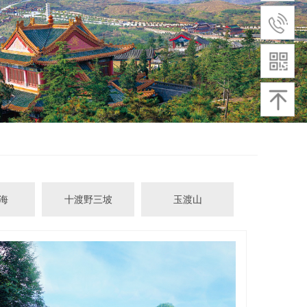
海
十渡野三坡
玉渡山