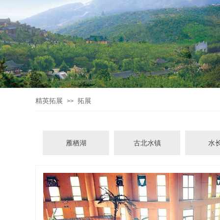
精英拓展
拓展
>>
雁栖湖
古北水镇
水