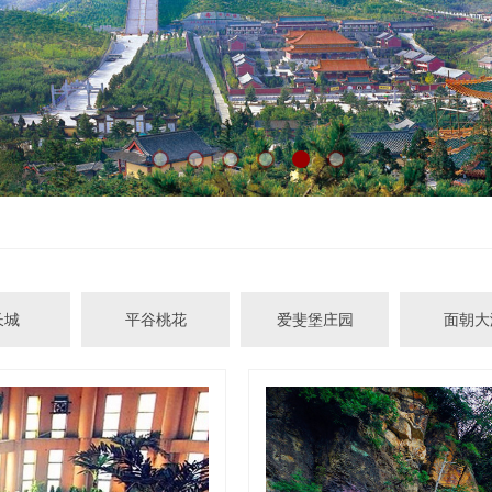
长城
平谷桃花
爱斐堡庄园
面朝大