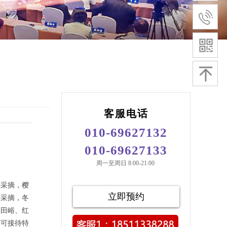
客服电话
010-69627132
010-69627133
周一至周日 8:00-21:00
莓采摘，樱
立即预约
菜采摘，冬
慕田峪、红
村可接待特