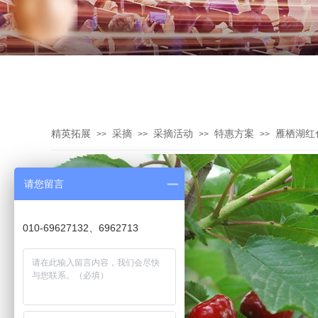
精英拓展
采摘
采摘活动
特惠方案
雁栖湖红
>>
>>
>>
>>
请您留言
010-69627132、6962713