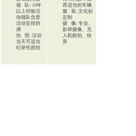
领 队: 10年
荐适当的车辆
以上经验活
服 装: 文化衫
动领队负责
定制
活动安排协
摄 像: 专业、
调
影师摄像、无
拍 照: 活动
人机航拍、快
当天可适当
剪
纪录性跟拍