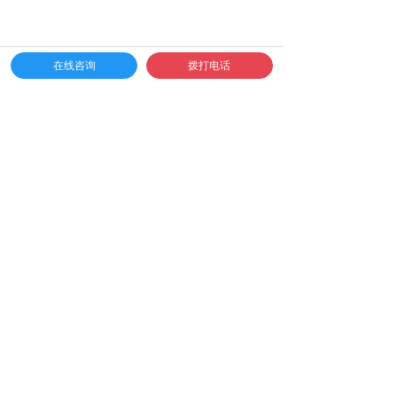
在线咨询
拨打电话
、
温馨提示
1、此次为户外活动，建议穿宽松运动衣物、速干
衣，爬山必须是登山鞋，请对自己的双脚负责。
2、本次活动为集体活动，请勿擅自离队;如有急事
请跟带队教练和贵公司负责人沟通。
3、山区气温多变，请注意防寒保暖，夏季避免中
暑。
4、我们会提供药箱和常用外用药品，特殊药品请随
身携带以及告知随从人员服用方法和剂量。
5、活动期间禁止饮酒。山区属于一级火灾危险区，
请遵守法律规定。
6、孕妇、心脏病、高血压以及术后恢复期等多种情
况，禁止参加活动项目执行，如有特殊情况，请活