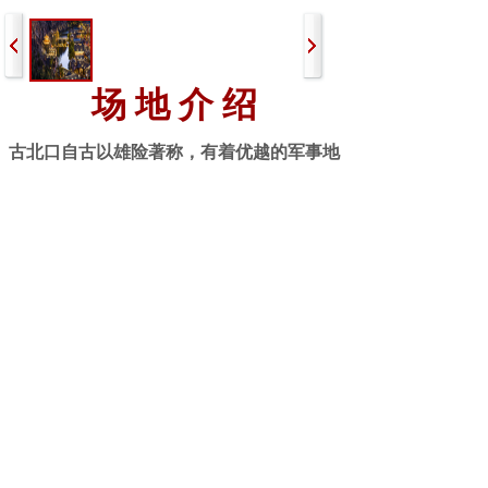
场 地 介 绍
古北口自古以雄险著称，有着优越的军事地
理位置，
《密云县志》上描述古北口“京师北控边塞
，
顺天所属以松亭、古北口、居庸三关为总
要，
而古北为尤冲”。
古北口以其独特的军事文化吸引了无数文人
雅士，苏辙、刘敞、纳兰性德等文词大家在
此留下了许多名文佳句，
更有康熙、乾隆皇帝多次赞颂，以“地扼襟喉
趋溯漠，天留锁钥枕雄关”来称颂它地势的险
峻与重要。