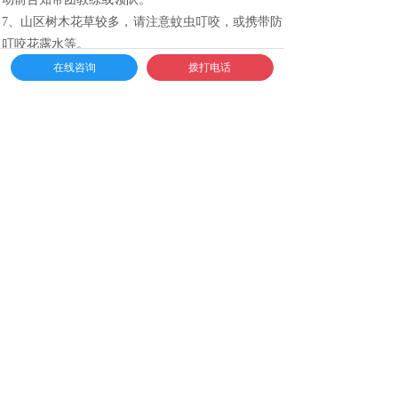
7、山区树木花草较多，请注意蚊虫叮咬，或携带防
叮咬花露水等。
8、我们将对活动人员上保险，请活动前2天提供姓
在线咨询
拨打电话
名、性别、生日、身份证号码(附有相应模板)，无
保险人员活动中出现事故与我公司无关。
9、酒店入住需提供二代身份证原件，请随身携带，
无证件人员需自行前往派出所进行登记或补办临时
身份证件;
备注：离开北京市的团队请务必携带身份证，
如无法提供请提前前往辖区派出所办理临时证明，
避免影响团队行程。
10、活动中请听从教练或领队指挥，擅自行动者，
出现任何事故均与我公司无关。
11、基地内所有高空设施必须有安全装备保护，并
且需要专业教练的指导下方可执行，严禁私自攀
爬，危险系数5颗星。