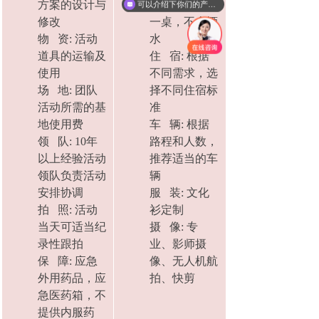
方案的设计与
桌起订，10人
可以介绍下你们的产品么
修改
一桌，不含酒
物 资: 活动
水
道具的运输及
住 宿: 根据
使用
不同需求，选
场 地: 团队
择不同住宿标
活动所需的基
准
地使用费
车 辆: 根据
领 队: 10年
路程和人数，
以上经验活动
推荐适当的车
领队负责活动
辆
安排协调
服 装: 文化
拍 照: 活动
衫定制
当天可适当纪
摄 像: 专
录性跟拍
业、影师摄
保 障: 应急
像、无人机航
外用药品，应
拍、快剪
急医药箱，不
提供内服药