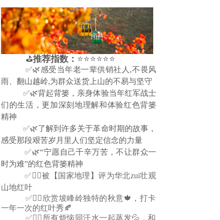
⛳
推荐指数：
⭐⭐⭐⭐⭐
⭐
✅
🌿
感受当年老一辈供销社人,不畏风
雨、翻山越岭,为群众送货上山的不易与坚守
✅🌿背起背篓，亲身体验当年红军战士
们的生活
，更加深刻地理解和体验红色背篓
精神
✅🌿了解到许多关于革命时期的故事，
感受那段艰苦岁月里人们坚定信念的力量
✅🌿“宁愿自己千辛万苦，不让群众一
时为难”的红色背篓精神
           ✅👍🏻
被【国家地理】评为华北zui壮观
山地红叶
           ✅👍🏻
欣赏坡峰岭独特的秋意🍁，打卡
一年一次的红叶秀🍂
           ✅👍🏻
所有烦恼同汗水一起蒸发💦，和