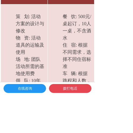
策 划: 活动
餐 饮: 500元/
方案的设计与
桌起订，10人
修改
一桌，不含酒
物 资: 活动
水
道具的运输及
住 宿: 根据
使用
不同需求，选
场 地: 团队
择不同住宿标
活动所需的基
准
地使用费
车 辆: 根据
领 队: 10年
路程和人数，
以上经验活动
推荐适当的车
在线咨询
拨打电话
领队负责活动
辆
安排协调
服 装: 文化
拍 照: 活动
衫定制
当天可适当纪
摄 像: 专
录性跟拍
业、影师摄
保 障: 应急
像、无人机航