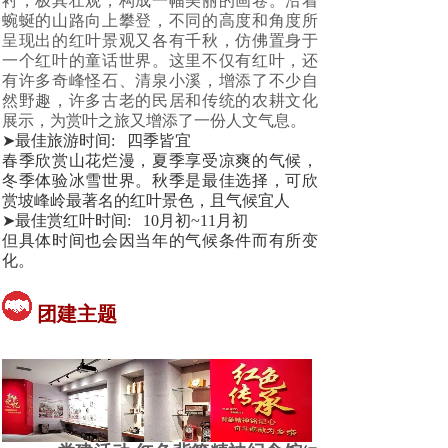
衬，极其壮观，构成一幅美丽的画卷。沿着
蜿蜒的山路向上攀登，不同的高度和角度所
呈现出的红叶景观又各有千秋，仿佛置身于
一个红叶的童话世界。这里不仅有红叶，还
有许多奇峰怪石、清泉小溪，增添了不少自
然野趣，许多古老的民居和传统的农耕文化
展示，为赏叶之旅又增添了一份人文气息。
➤最佳旅游时间: 四季皆宜
春季欣赏山花烂漫，夏季享受凉爽的气候，
冬季体验冰雪世界。秋季是最佳选择，可欣
赏坡峰岭最著名的红叶景色，且气候宜人
➤最佳赏红叶时间: 10月初~11月初
但具体时间也会因当年的气候条件而有所变
化。
团建主题