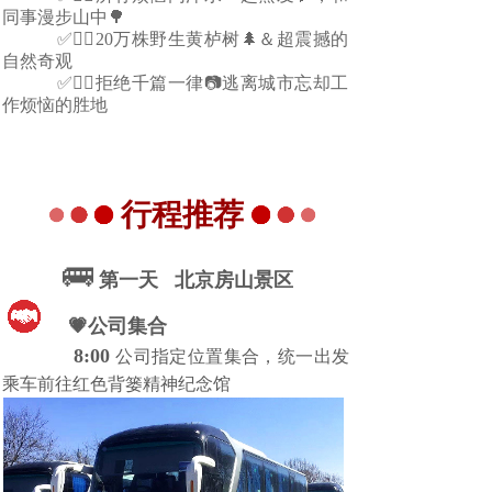
同事漫步山中🌳
           ✅👍🏻
20万株野生黄栌树🌲＆超震撼的
自然奇观
           ✅👍🏻
拒绝千篇一律📷逃离城市忘却工
作烦恼的胜地
行程推荐
🚌
第一天 北京房山景区
💗公司集合
8:00
公司指定位置集合，统一出发
乘车前往红色背篓精神纪念馆