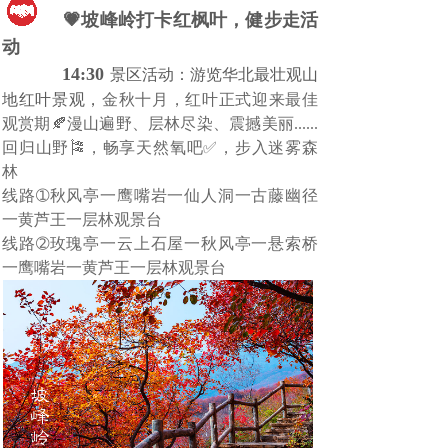
💗坡峰岭打卡红枫叶，健步走活
动
14:30
景区活动：游览华北最壮观山
地红叶景观，
金秋十月，红叶正式迎来最佳
观赏期🍂漫山遍野、层林尽染、震撼美丽......
回归山野🎏，畅享天然氧吧✅，步入迷雾森
林
线路➀秋风亭一鹰嘴岩一仙人洞一古藤幽径
一黄芦王一层林观景台
线路➁玫瑰亭一云上石屋一秋风亭一悬索桥
一鹰嘴岩一黄芦王一层林观景台