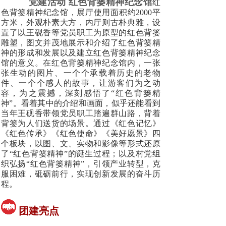
党建活动 红色背篓精神纪念馆
红
色背篓精神纪念馆，展厅使用面积约2000平
方米，外观朴素大方，内厅则古朴典雅，设
置了以王砚香等党员职工为原型的红色背篓
雕塑，图文并茂地展示和介绍了红色背篓精
神的形成和发展以及建立红色背篓精神纪念
馆的意义。
在红色背篓精神纪念馆内，一张
张生动的图片、一个个承载着历史的老物
件、一个个感人的故事，让游客们为之动
容，为之震撼，深刻感悟了“红色背篓精
神”。看着其中的介绍和画面，似乎还能看到
当年王砚香带领党员职工踏遍群山路，背着
背篓为人们送货的场景。
通过《红色记忆》
《红色传承》《红色使命》《美好愿景》四
个板块，以图、文、实物和影像等形式还原
了“红色背篓精神”的诞生过程；以及村党组
织弘扬“红色背篓精神”，引领产业转型，克
服困难，砥砺前行，实现创新发展的奋斗历
程。
团建亮点