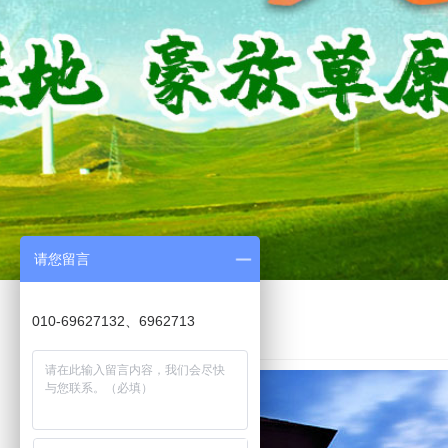
请您留言
010-69627132、6962713
精英拓展
旅游
北京
>>
>>